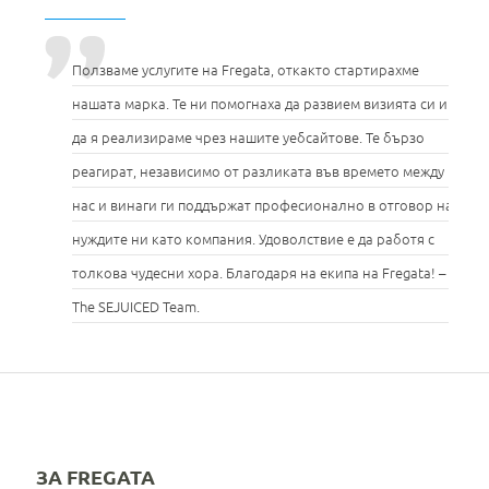
Ползваме услугите на Fregata, откакто стартирахме
нашата марка. Те ни помогнаха да развием визията си и
да я реализираме чрез нашите уебсайтове. Те бързо
реагират, независимо от разликата във времето между
нас и винаги ги поддържат професионално в отговор на
нуждите ни като компания. Удоволствие е да работя с
толкова чудесни хора. Благодаря на екипа на Fregata! –
The SEJUICED Team.
ЗА FREGATA