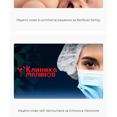
Изцяло ново e-commerce решение за Bambuki Family.
Изцяло ново уеб присъствие за Клиника Малинов